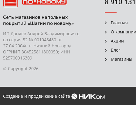
8 910 131
Сеть магазинов напольных
Главная
покрытий «Шагни по новому»
О компани
ИП Даняев Андрей Владимирович с-
во серия 52 № 001045480 от
Акции
27.04.2004г. г. Нижний Новгород
Блог
ОГРНИП 304525811800050; ИНН
525700916309
Магазины
© Copyright 2026
Создание и продвижение сайта