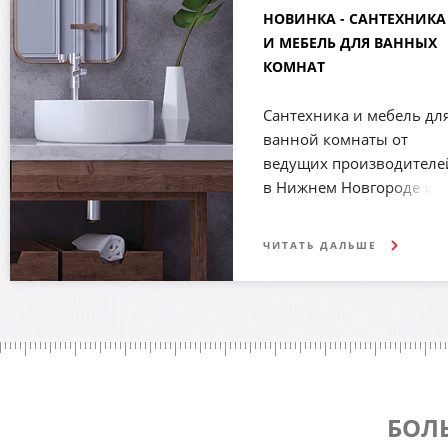
3D дизайн-проект
НОВИНКА - САНТЕХНИКА
И МЕБЕЛЬ ДЛЯ ВАННЫХ
ВИЗУАЛИЗАЦИЯ РАСКЛАДКИ И РАСЧЕТ 
КОМНАТ
КОЛИЧЕСТВА
Сантехника и мебель дл
ванной комнаты от
ведущих производителе
ПОДРОБНЕЕ
в Нижнем Новгороде и
Дзержинске.
ЧИТАТЬ ДАЛЬШЕ
Смотрите в наших
магазинах:
• Нижний Новгород,
Мещерский бульвар, д.7
корп. 3
• Дзержинск, ул.
Бутлерова, д. 40
БОЛ