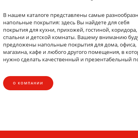
СМОТРИТЕ В НАШИХ МАГАЗИНАХ:
В нашем каталоге представлены самые разнообраз
• Нижний Новгород, Мещерский бульвар, д.7, корп.
напольные покрытия: здесь Вы найдете для себя
• Дзержинск, ул. Бутлерова, д. 40
покрытия для кухни, прихожей, гостиной, коридора,
спальни и детской комнаты. Вашему вниманию буд
предложены напольные покрытия для дома, офиса,
ПОДРОБНЕЕ
магазина, кафе и любого другого помещения, в кот
нужно сделать качественный и презентабельный п
О КОМПАНИИ
НОВЫЙ АССОРТИМЕНТ
Сантехника и мебел