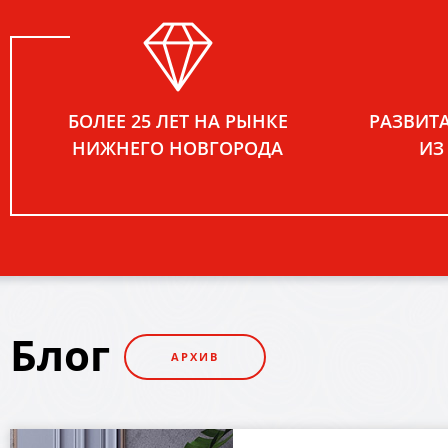
для ванных комнат
СМОТРИТЕ В НАШИХ МАГАЗИНАХ:
• Нижний Новгород, Мещерский бульвар, д.7, корп.
• Дзержинск, ул. Бутлерова, д. 40
БОЛЕЕ 25 ЛЕТ НА РЫНКЕ
РАЗВИТ
НИЖНЕГО НОВГОРОДА
ИЗ
ПОДРОБНЕЕ
Блог
АРХИВ
НОВАЯ УСЛУГА