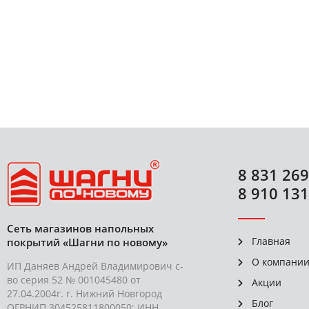
уложен по все
премиаль
8 831 269
8 910 131
Сеть магазинов напольных
Главная
покрытий «Шагни по новому»
О компани
ИП Даняев Андрей Владимирович с-
во серия 52 № 001045480 от
Акции
27.04.2004г. г. Нижний Новгород
Блог
ОГРНИП 304525811800050; ИНН