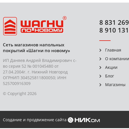
8 831 269
8 910 131
Сеть магазинов напольных
Главная
покрытий «Шагни по новому»
О компани
ИП Даняев Андрей Владимирович с-
во серия 52 № 001045480 от
Акции
27.04.2004г. г. Нижний Новгород
Блог
ОГРНИП 304525811800050; ИНН
525700916309
Магазины
© Copyright 2026
Создание и продвижение сайта