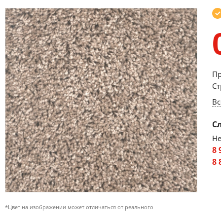
Пр
Ст
Вс
С
Не
8 
8 
*Цвет на изображении может отличаться от реального