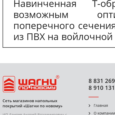
Навинченная Т-об
возможным опти
поперечного сечени
из ПВХ на войлочной 
8 831 269
8 910 131
Сеть магазинов напольных
Главная
покрытий «Шагни по новому»
О компани
ИП Даняев Андрей Владимирович с-