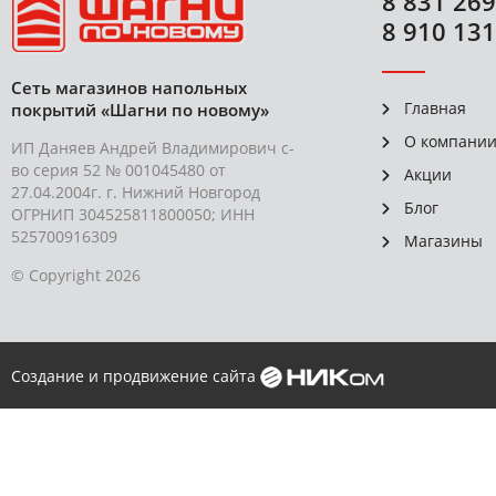
8 831 269
8 910 131
Сеть магазинов напольных
Главная
покрытий «Шагни по новому»
О компани
ИП Даняев Андрей Владимирович с-
во серия 52 № 001045480 от
Акции
27.04.2004г. г. Нижний Новгород
Блог
ОГРНИП 304525811800050; ИНН
525700916309
Магазины
© Copyright 2026
Создание и продвижение сайта