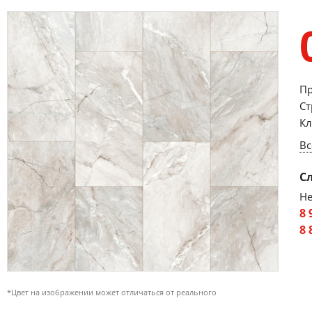
Пр
Ст
Кл
Вс
С
Не
8 
8 
*Цвет на изображении может отличаться от реального