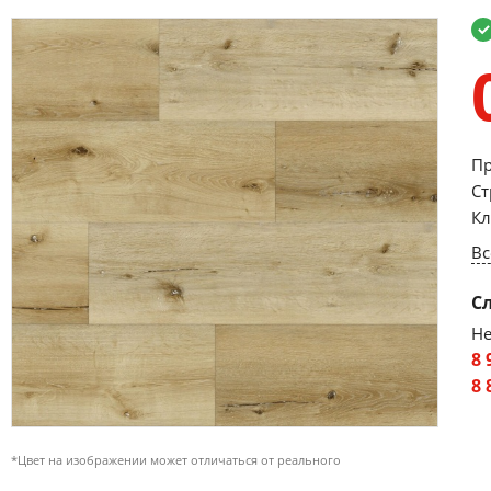
Пр
Ст
Кл
Вс
С
Не
8 
8 
*Цвет на изображении может отличаться от реального