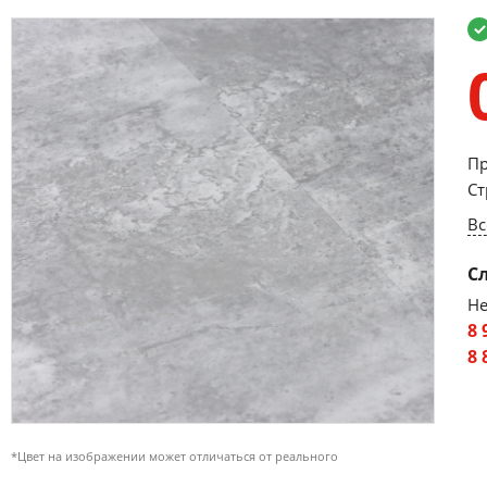
Пр
Ст
Вс
С
Не
8 
8 
*Цвет на изображении может отличаться от реального