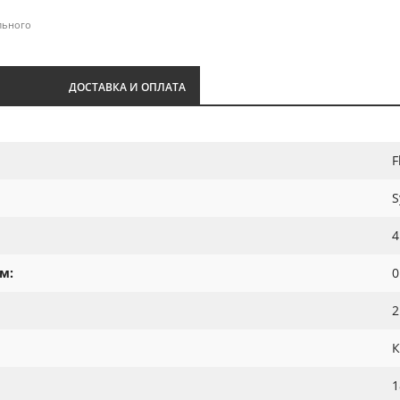
льного
И
ДОСТАВКА И ОПЛАТА
F
S
4
м:
0
2
К
1