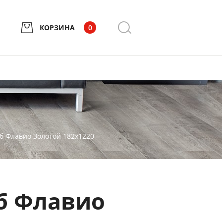
КОРЗИНА
0
б Флавио Золотой 182х1220
уб Флавио