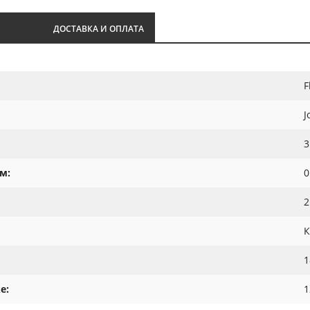
И
ДОСТАВКА И ОПЛАТА
F
J
3
м:
0
2
К
1
е:
1