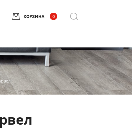
КОРЗИНА
0
арвел
арвел