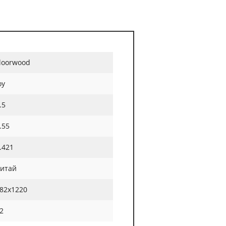
loorwood
oy
.5
.55
.421
итай
82х1220
2