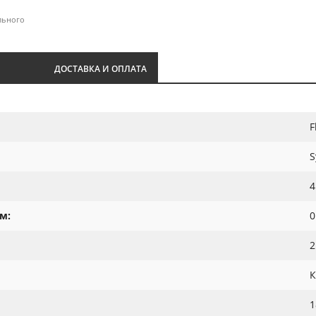
льного
И
ДОСТАВКА И ОПЛАТА
F
S
4
м:
0
2
К
1