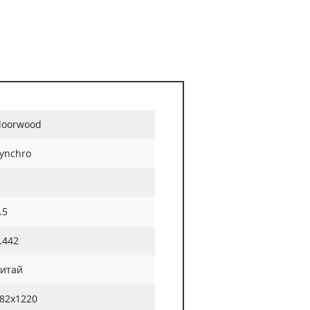
loorwood
ynchro
.5
.442
итай
82х1220