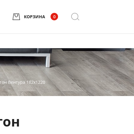
КОРЗИНА
0
етон Вентура 182х1220
тон