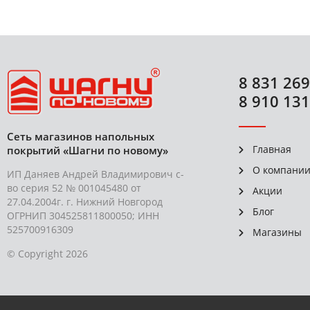
8 831 269
8 910 131
Сеть магазинов напольных
Главная
покрытий «Шагни по новому»
О компани
ИП Даняев Андрей Владимирович с-
во серия 52 № 001045480 от
Акции
27.04.2004г. г. Нижний Новгород
Блог
ОГРНИП 304525811800050; ИНН
525700916309
Магазины
© Copyright 2026