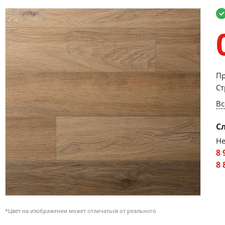
Пр
Ст
Вс
С
Не
8 
8 
*Цвет на изображении может отличаться от реального