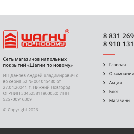
8 831 269
8 910 131
Сеть магазинов напольных
Главная
покрытий «Шагни по новому»
О компани
ИП Даняев Андрей Владимирович с-
во серия 52 № 001045480 от
Акции
27.04.2004г. г. Нижний Новгород
Блог
ОГРНИП 304525811800050; ИНН
525700916309
Магазины
© Copyright 2026