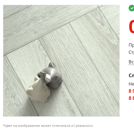
Пр
Ст
Вс
С
Не
8 
8 
*Цвет на изображении может отличаться от реального