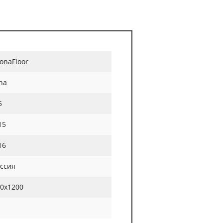
onaFloor
na
5
15
16
ссия
0x1200