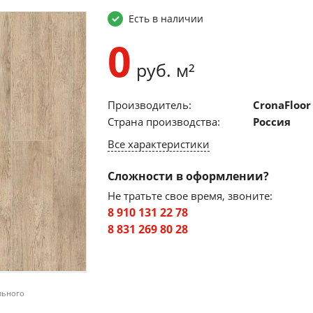
Есть в наличии
0
руб. м²
Производитель:
CronaFloor
Страна производства:
Россия
Все характеристики
Сложности в оформлении?
Не тратьте свое время, звоните:
8 910 131 22 78
8 831 269 80 28
льного