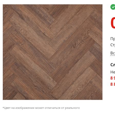
Пр
Ст
Вс
С
Не
8 
8 
*Цвет на изображении может отличаться от реального