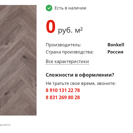
Есть в наличии
0
руб. м²
Производитель:
Bonkell
Страна производства:
Россия
Все характеристики
Сложности в оформлении?
Не тратьте свое время, звоните:
8 910 131 22 78
8 831 269 80 28
льного