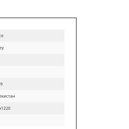
ce
ey
09
екистан
х1220