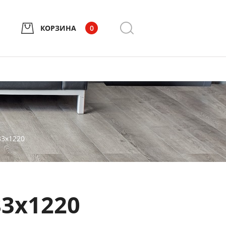
КОРЗИНА
0
83х1220
83х1220