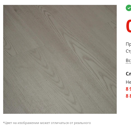
Пр
Ст
Вс
С
Не
8 
8 
*Цвет на изображении может отличаться от реального