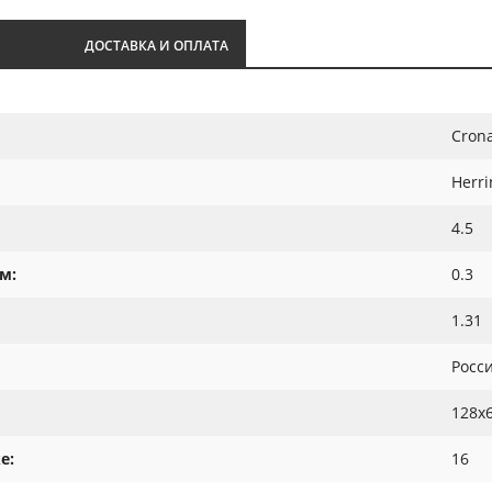
И
ДОСТАВКА И ОПЛАТА
Crona
Herr
4.5
м:
0.3
1.31
Росс
128х
е:
16