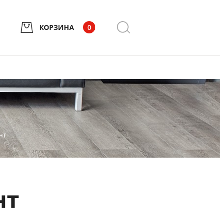
КОРЗИНА
0
нт
нт