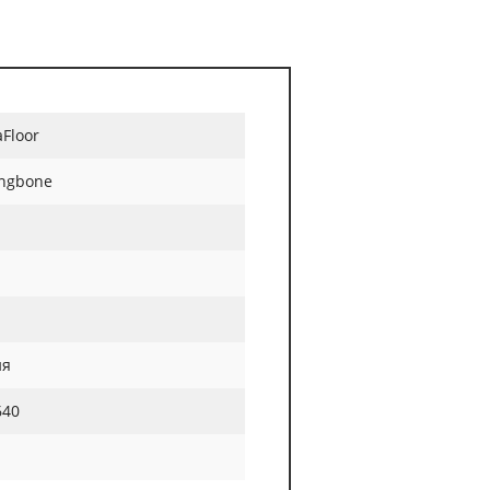
Floor
ingbone
ия
640