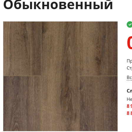
Обыкновенный
Пр
Ст
Вс
С
Не
8 
8 