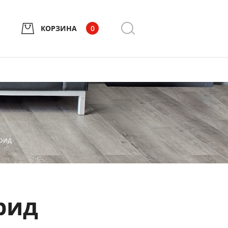
КОРЗИНА
0
хрид
рид