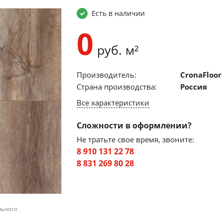
Есть в наличии
0
руб. м²
Производитель:
CronaFloor
Страна производства:
Россия
Все характеристики
Сложности в оформлении?
Не тратьте свое время, звоните:
8 910 131 22 78
8 831 269 80 28
льного