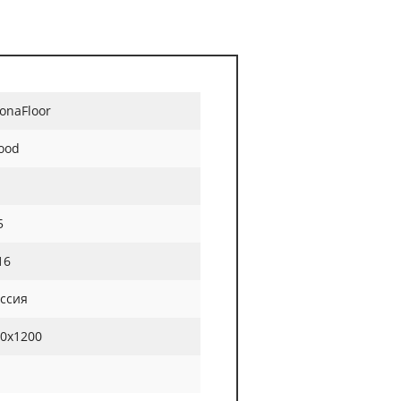
onaFloor
ood
5
16
ссия
0x1200