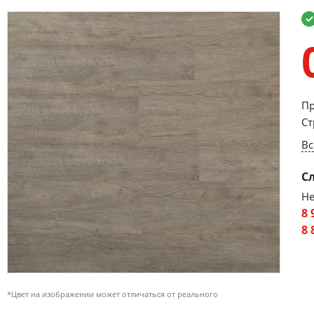
Пр
Ст
Вс
С
Не
8 
8 
*Цвет на изображении может отличаться от реального