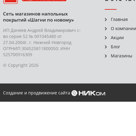
Сеть магазинов напольных
Главная
покрытий «Шагни по новому»
О компани
ИП Даняев Андрей Владимирович с-
во серия 52 № 001045480 от
Акции
27.04.2004г. г. Нижний Новгород
Блог
ОГРНИП 304525811800050; ИНН
525700916309
Магазины
© Copyright 2026
Создание и продвижение сайта