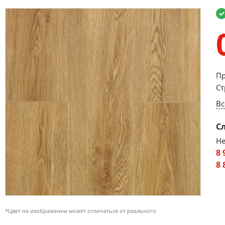
Пр
Ст
Вс
С
Не
8 
8 
*Цвет на изображении может отличаться от реального