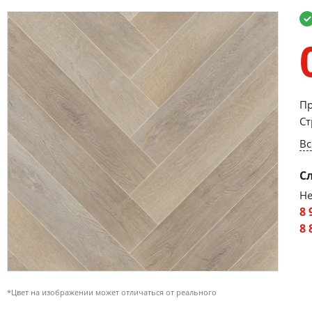
Пр
Ст
Вс
С
Не
8 
8 
*Цвет на изображении может отличаться от реального