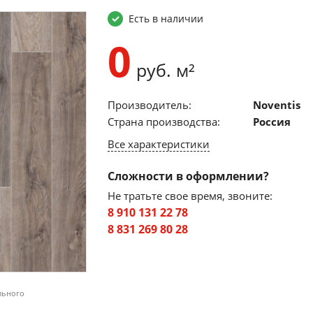
Есть в наличии
0
руб. м²
Производитель:
Noventis
Страна производства:
Россия
Все характеристики
Сложности в оформлении?
Не тратьте свое время, звоните:
8 910 131 22 78
8 831 269 80 28
льного