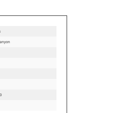
s
anyon
0