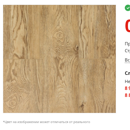
Пр
Ст
Вс
С
Не
8 
8 
*Цвет на изображении может отличаться от реального