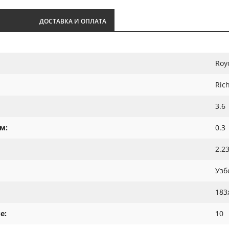
И
ДОСТАВКА И ОПЛАТА
Roy
Ric
3.6
м:
0.3
2.2
Узб
183
е:
10