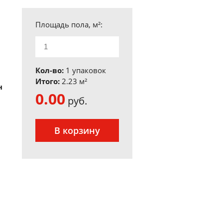
Площадь пола, м²:
Кол-во:
1 упаковок
Итого:
2.23
м²
н
0.00
руб.
В корзину