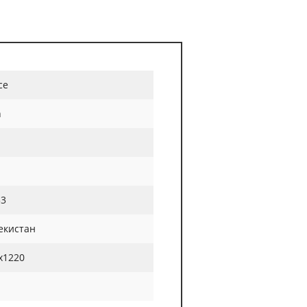
ce
h
33
екистан
х1220