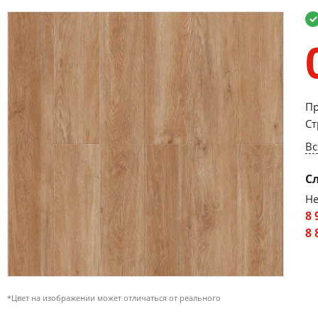
Пр
Ст
Вс
С
Не
8 
8 
*Цвет на изображении может отличаться от реального