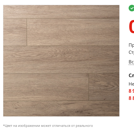
Пр
Ст
Вс
С
Не
8 
8 
*Цвет на изображении может отличаться от реального