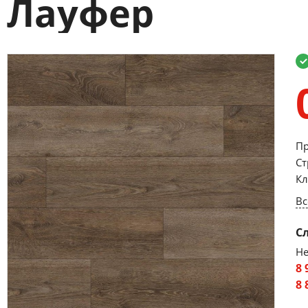
Лауфер
Пр
Ст
Кл
Вс
С
Не
8 
8 