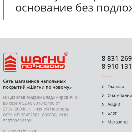
основание без подло
8 831 269
8 910 131
Сеть магазинов напольных
Главная
покрытий «Шагни по новому»
О компани
ИП Даняев Андрей Владимирович с-
во серия 52 № 001045480 от
Акции
27.04.2004г. г. Нижний Новгород
Блог
ОГРНИП 304525811800050; ИНН
525700916309
Магазины
© Copyright 2026