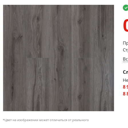
Пр
Ст
Вс
С
Не
8 
8 
*Цвет на изображении может отличаться от реального