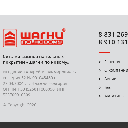
8 831 269
8 910 131
Сеть магазинов напольных
Главная
покрытий «Шагни по новому»
О компани
ИП Даняев Андрей Владимирович с-
во серия 52 № 001045480 от
Акции
27.04.2004г. г. Нижний Новгород
Блог
ОГРНИП 304525811800050; ИНН
525700916309
Магазины
© Copyright 2026