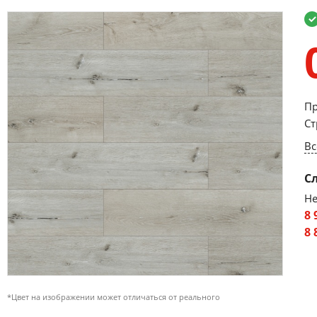
Пр
Ст
Вс
С
Не
8 
8 
*Цвет на изображении может отличаться от реального