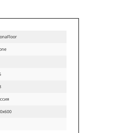
onaFloor
one
5
8
ссия
0х600