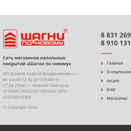
8 831 269
8 910 131
Сеть магазинов напольных
Главная
покрытий «Шагни по новому»
О компани
ИП Даняев Андрей Владимирович с-
во серия 52 № 001045480 от
Акции
27.04.2004г. г. Нижний Новгород
Блог
ОГРНИП 304525811800050; ИНН
525700916309
Магазины
© Copyright 2026