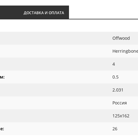
И
ДОСТАВКА И ОПЛАТА
Offwood
Herringbon
4
м:
0.5
2.031
Россия
125х162
е:
26