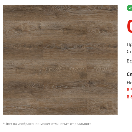
Пр
Ст
Вс
С
Не
8 
8 
*Цвет на изображении может отличаться от реального