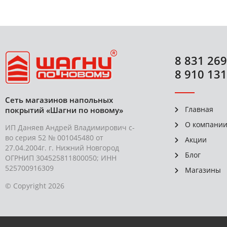
8 831 269
8 910 131
Сеть магазинов напольных
Главная
покрытий «Шагни по новому»
О компани
ИП Даняев Андрей Владимирович с-
во серия 52 № 001045480 от
Акции
27.04.2004г. г. Нижний Новгород
Блог
ОГРНИП 304525811800050; ИНН
525700916309
Магазины
© Copyright 2026