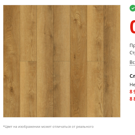
Пр
Ст
Вс
С
Не
8 
8 
*Цвет на изображении может отличаться от реального