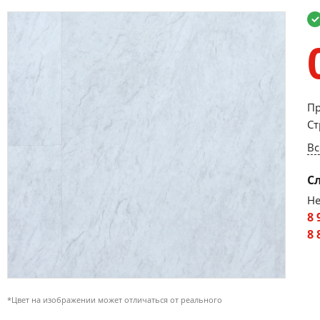
Пр
Ст
Вс
С
Не
8 
8 
*Цвет на изображении может отличаться от реального