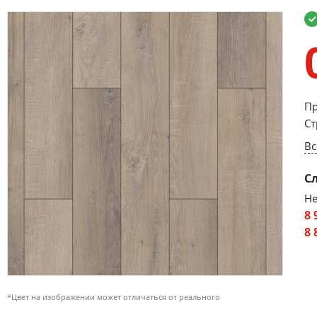
Пр
Ст
Вс
С
Не
8 
8 
*Цвет на изображении может отличаться от реального