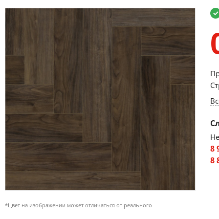
Пр
Ст
Вс
С
Не
8 
8 
*Цвет на изображении может отличаться от реального