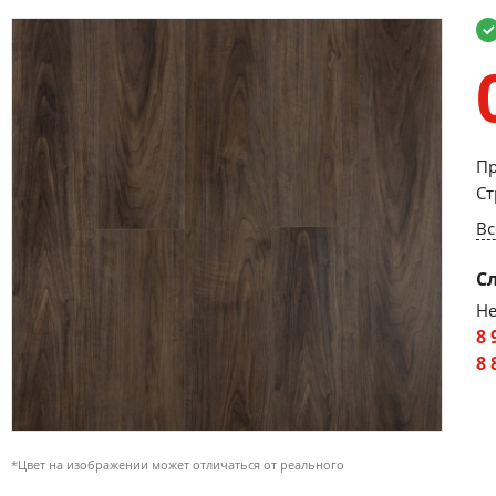
Пр
Ст
Вс
С
Не
8 
8 
*Цвет на изображении может отличаться от реального