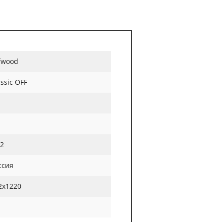
fwood
assic OFF
22
ссия
2х1220