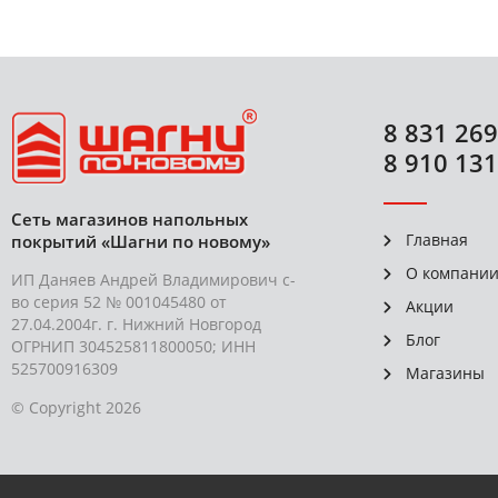
8 831 269
8 910 131
Сеть магазинов напольных
Главная
покрытий «Шагни по новому»
О компани
ИП Даняев Андрей Владимирович с-
во серия 52 № 001045480 от
Акции
27.04.2004г. г. Нижний Новгород
Блог
ОГРНИП 304525811800050; ИНН
525700916309
Магазины
© Copyright 2026