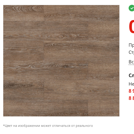
Пр
Ст
Вс
С
Не
8 
8 
*Цвет на изображении может отличаться от реального