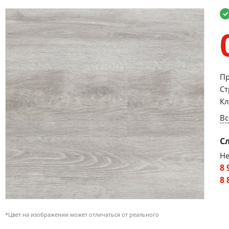
Пр
Ст
Кл
Вс
С
Не
8 
8 
*Цвет на изображении может отличаться от реального