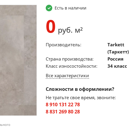
Есть в наличии
0
руб. м²
Производитель:
Tarkett
(Таркетт)
Страна производства:
Россия
Класс износостойкости:
34 класс
Все характеристики
Сложности в оформлении?
Не тратьте свое время, звоните:
8 910 131 22 78
8 831 269 80 28
льного