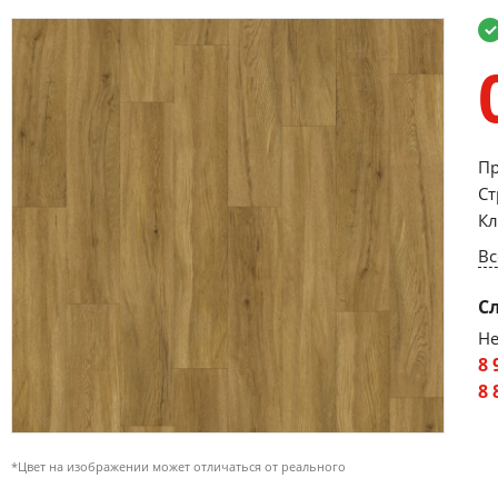
Пр
Ст
Кл
Вс
С
Не
8 
8 
*Цвет на изображении может отличаться от реального