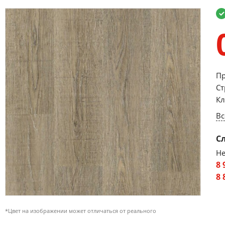
Пр
Ст
Кл
Вс
С
Не
8 
8 
*Цвет на изображении может отличаться от реального