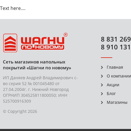
Text here....
8 831 269
8 910 131
Сеть магазинов напольных
Главная
покрытий «Шагни по новому»
О компани
ИП Даняев Андрей Владимирович с-
во серия 52 № 001045480 от
Акции
27.04.2004г. г. Нижний Новгород
Блог
ОГРНИП 304525811800050; ИНН
525700916309
Магазины
© Copyright 2026