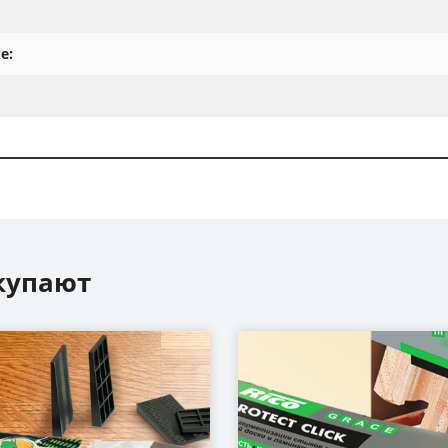
е:
купают